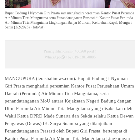
Bupati Badung I Nyoman Giri Prasta saat menghadiri peresmian Kantor Pusat Perumda
Air Minum Tirta Mangutama serta Penandatanganan Prasasti di Kantor Pusat Perumda
Air Minum Tirta Mangutama Lingkungan Banjar Muncan, Kelurahan Kapal, Mengwi,
Senin (3/2/2025). (foto/ist)
Pasang iklan disini ( 468x60 pixel )
WhatsApp
+62 819-3301-0005
MANGUPURA (terasbalinews.com).
Bupati Badung I Nyoman
Giri Prasta menghadiri peresmian Kantor Pusat Perusahaan Umum
Daerah (Perumda) Air Minum Tirta Mangutama, serta
penandatanganan MoU antara Kejaksaan Negeri Badung dengan
Dirut Perumda Air Minum Tirta Mangutama yang disaksikan oleh
Wakil Ketua DPRD Made Sunarta dan Sekda selaku Ketua Dewan
Pengawas (Dewas) IB. Surya Suamba yang dilanjutkan
Penandatanganan Prasasti oleh Bupati Giri Prasta, bertempat di
Kantor Pusat Perumda Air Minum Tirta Mangutama Lingkungan