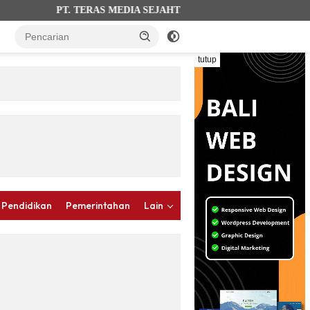
PT. TERAS MEDIA SEJAHTERA (terasbalinews.com). AHU-0
tutup
 Pendidikan
Pemerintahan
Lain