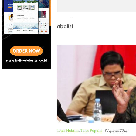
abolisi
Teras Hukrim
,
Teras Populis
8 Agustus 2025