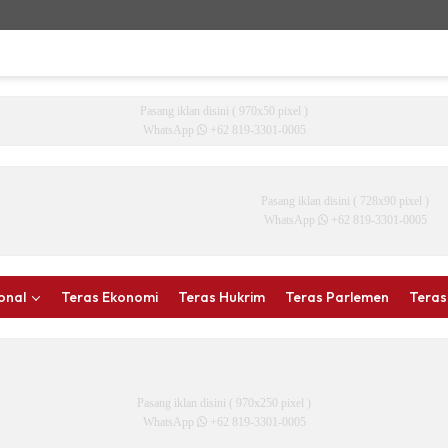
Pasang iklan disini ( 970x50 pixel )
WhatsApp
+62 819-3301-0005
Pasang iklan disini ( 728x90 pixel )
WhatsApp
+62 819-3301-0005
onal
Teras Ekonomi
Teras Hukrim
Teras Parlemen
Teras
Pasang iklan disini ( 970x250 pixel )
WhatsApp
+62 819-3301-0005