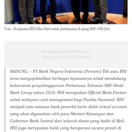
Foto - Kerjasama BNI-Blue Bird untuk pembayaran di ajang IMF-WB.(Ist)
Pasang iklan disini ( 468x60 pixel )
WhatsApp
+62 819-3301-0005
BADUNG – PT Bank Negara Indonesia (Persero) Tbk atau BNI
terus mengoptimalkan berbagai layanannya untuk mendukung
kelancaran penyelenggaraan Pertemuan Tahunan IMF-Wold
Bank Group tahun 2018. BNI merupakan Official Bank Partner
untuk melayani cash management bagi Panitia Nasional. BNI
menjadi satu-satunya bank penerbit kartu debit virtual account
yang akan digunakan oleh para Menteri Keuangan dan
Gubernur Bank Sentral dari seluruh dunia yang hadir di Bali.
BNI juga merupakan bank yang beroperasi secara penuh di