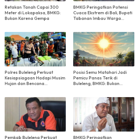
Retakan Tanah Capai 300
BMKG Peringatkan Potensi
Meter di Lokapaksa, BMKG:
Cuaca Ekstrem di Bali, Bupati
Bukan Karena Gempa
Tabanan Imbau Warga
Tingkatkan Kewaspadaan
Polres Buleleng Perkuat
Posisi Semu Matahari Jadi
Kesiapsiagaan Hadapi Musim
Pemicu Panas Terik di
Hujan dan Bencana
Buleleng, BMKG: Bukan
Hidrometeorologi
Gelombang Panas!
Pemkab Buleleng Perkuat
BMKG Peringatkan