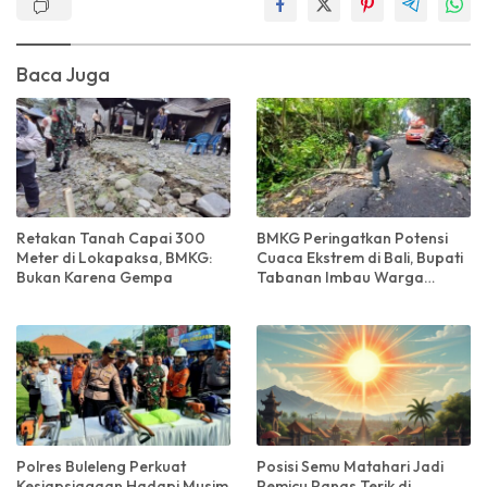
Baca Juga
Retakan Tanah Capai 300
BMKG Peringatkan Potensi
Meter di Lokapaksa, BMKG:
Cuaca Ekstrem di Bali, Bupati
Bukan Karena Gempa
Tabanan Imbau Warga
Tingkatkan Kewaspadaan
Polres Buleleng Perkuat
Posisi Semu Matahari Jadi
Kesiapsiagaan Hadapi Musim
Pemicu Panas Terik di