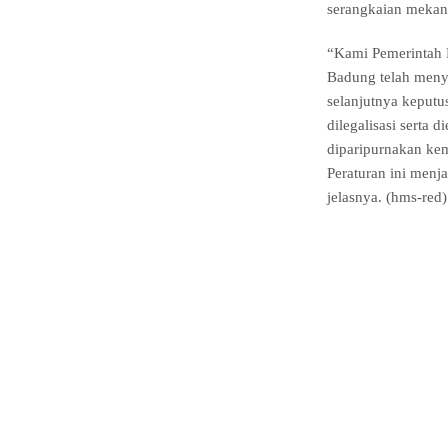
serangkaian mekan
“Kami Pemerintah
Badung telah menye
selanjutnya keputu
dilegalisasi serta
diparipurnakan ke
Peraturan ini menj
jelasnya. (hms-red)