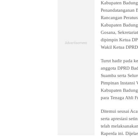
Kabupaten Badung
Penandatanganan B
Rancangan Peratur
Kabupaten Badung 
Gosana, Sekretaria
dipimpin Ketua DP
Wakil Ketua DPRD
Turut hadir pada k
anggota DPRD Bad
Suamba serta Selu
Pimpinan Instansi 
Kabupaten Badung,
para Tenaga Ahli 
Ditemui seusai Aca
serta apresiasi se
telah melaksanaka
Raperda ini. Dijela