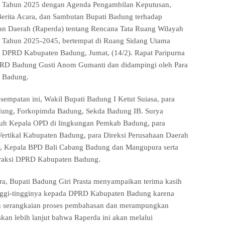
 Tahun 2025 dengan Agenda Pengambilan Keputusan,
erita Acara, dan Sambutan Bupati Badung terhadap
an Daerah (Raperda) tentang Rencana Tata Ruang Wilayah
Tahun 2025-2045, bertempat di Ruang Sidang Utama
t DPRD Kabupaten Badung, Jumat, (14/2). Rapat Paripurna
RD Badung Gusti Anom Gumanti dan didampingi oleh Para
 Badung.
esempatan ini, Wakil Bupati Badung I Ketut Suiasa, para
ung, Forkopimda Badung, Sekda Badung IB. Surya
ruh Kepala OPD di lingkungan Pemkab Badung, para
Vertikal Kabupaten Badung, para Direksi Perusahaan Daerah
 Kepala BPD Bali Cabang Badung dan Mangupura serta
Fraksi DPRD Kabupaten Badung.
ra, Bupati Badung Giri Prasta menyampaikan terima kasih
tinggi-tingginya kepada DPRD Kabupaten Badung karena
n serangkaian proses pembahasan dan merampungkan
skan lebih lanjut bahwa Raperda ini akan melalui