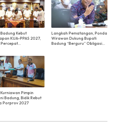
Badung Kebut
Langkah Pematangan, Ponda
apan KUA-PPAS 2027,
Wirawan Dukung Bupati
 Percepat
Badung “Berguru” Obligasi
ngunan Infrastruktur
Daerah di DKI Jakarta
 Kurniawan Pimpin
ni Badung, Bidik Rebut
a Porprov 2027