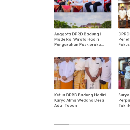
Anggota DPRD Badung I
DPRD 
Made Rai Wirata Hadiri
Penet
Pengarahan Paskibraka
Fokus
Kabupaten dan Kecamatan
Pemba
Se-Kabupaten Badung
Ketua DPRD Badung Hadiri
Surya
Karya Atma Wedana Desa
Perpa
Adat Tuban
Takht