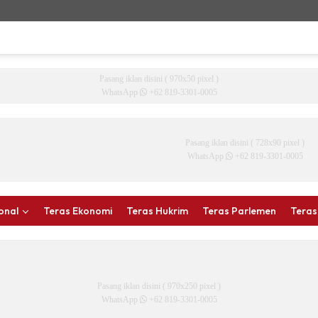
Pasang iklan disini ( 970x50 pixel )
WhatsApp
+62 819-3301-0005
Pasang iklan disini ( 728x90 pixel )
WhatsApp
+62 819-3301-0005
onal
Teras Ekonomi
Teras Hukrim
Teras Parlemen
Teras
Pasang iklan disini ( 970x250 pixel )
WhatsApp
+62 819-3301-0005