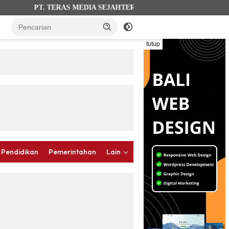
PT. TERAS MEDIA SEJAHTERA (terasbalinews.com). AHU-0012026.
tutup
 Pendidikan
Pemerintahan
Lain