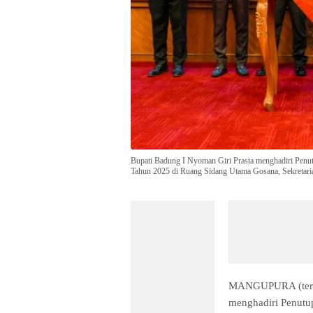
Bupati Badung I Nyoman Giri Prasta menghadiri Pe
Tahun 2025 di Ruang Sidang Utama Gosana, Sekretaria
MANGUPURA (tera
menghadiri Penutu