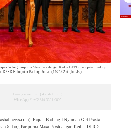
nutupan Sidang Paripurna Masa Persidangan Kedua DPRD Kabupaten Badung
t DPRD Kabupaten Badung, Jumat, (14/2/2025). (foto/ist)
Pasang iklan disini ( 468x60 pixel )
WhatsApp
+62 819-3301-0005
sbalinews.com).
Bupati Badung I Nyoman Giri Prasta
pan Sidang Paripurna Masa Persidangan Kedua DPRD