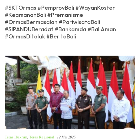
#SKTOrmas #PemprovBali #WayanKoster
#KeamananBali #Premanisme
#OrmasBermasalah #PariwisataBali
#SIPANDUBeradat #Bankamda #BaliAman
#OrmasDitolak #BeritaBali
Teras Hukrim
,
Teras Regional
12 Mei 2025