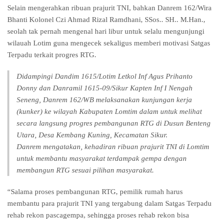
Selain mengerahkan ribuan prajurit TNI, bahkan Danrem 162/Wira
Bhanti Kolonel Czi Ahmad Rizal Ramdhani, SSos.. SH.. M.Han.,
seolah tak pernah mengenal hari libur untuk selalu mengunjungi
wilauah Lotim guna mengecek sekaligus memberi motivasi Satgas
Terpadu terkait progres RTG.
Didampingi Dandim 1615/Lotim Letkol Inf Agus Prihanto
Donny dan Danramil 1615-09/Sikur Kapten Inf I Nengah
Seneng, Danrem 162/WB melaksanakan kunjungan kerja
(kunker) ke wilayah Kabupaten Lomtim dalam untuk melihat
secara langsung progres pembangunan RTG di Dusun Benteng
Utara, Desa Kembang Kuning, Kecamatan Sikur.
Danrem mengatakan, kehadiran ribuan prajurit TNI di Lomtim
untuk membantu masyarakat terdampak gempa dengan
membangun RTG sesuai pilihan masyarakat.
“Salama proses pembangunan RTG, pemilik rumah harus
membantu para prajurit TNI yang tergabung dalam Satgas Terpadu
rehab rekon pascagempa, sehingga proses rehab rekon bisa