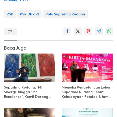
PSR
PSR DPR RI
Putu Supadma Rudana
Baca Juga
Supadma Rudana, “Mr.
Memulia Pengetahuan Luhur,
Sinergi” hingga “Mr.
Supadma Rudana Sebut
Excellence”, Komit Dorong
Kebudayaan Fondasi Utama
Kemajuan Seni Budaya
Kehidupan Berbangsa dan
Nusantara
Bernegara