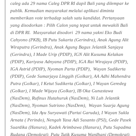
caleg ada 29 nama Caleg DPR RI dapil Bali yang dilempar ke
publik. Kemudian masyarakat melalui aplikasi diminta
memberikan vote terhadap salah satu kandidat. Pertanyaan
yang disodorkan : Pilih Calon yang tepat untuk mewakili Bali
di DPR RI. Masyarakat disodori 29 nama yakni Eko Budi
Cahyono (PKB), IB Putu Sukarta (Gerindra), Anak Agung Alit
Wiraputra (Gerindra), Anak Agung Bagus Jelantik Sanjaya
(Gerindra), I Made Urip (PDIP), IGN Alit Kusuma Kelakan
(PDIP), Kariyasa Adnyana (PDIP), IGA Rai Wirajaya (PDIP),
IGA Astrid (PDIP), Nyoman Parta (PDIP), Wayan Sudikerta
(PDIP), Gede Sumarjaya Linggih (Golkar), AA Adhi Mahendra
Putra (Golkar), I Ketut Sudikerta (Golkar), I Wayan Geredeg
(Golkar), I Made Wijaya (Golkar), IB Oka Gunastawa
(NasDem), Rufinus Hutahuruk (NasDem), Ni Luh Jelantik
(NasDem), Nyoman Sutrisno (NasDem), Wayan Suarja Agung
(NasDem), Ida Ayu Suryawati (Partai Garuda), I Wayan Sukla
Arnata ( Perindo), Nengah Yasa Adi Susanto (PSI), Gede Pasek
Suardika (Hanura), Kadek Arimbawa (Hanura), Putu Supadma
Rudana (Demokrat), Putu Tutik Kusuma Wardhani (Demokrat),