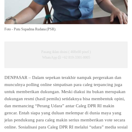
Foto - Putu Supadma Rudana (PSR).
Pasang iklan disini ( 468x60 pixel )
WhatsApp
+62 819-3301-0005
DENPASAR – Dalam sepekan terakhir nampak pergerakan dan
munculnya polling online simpatisan para caleg terpancing juga
untuk memberikan dukungan. Meski diakui itu bukan merupakan
dukungan resmi (hasil pemilu) setidaknya bisa membentuk opini,
dan memancing “Perang Udara” antar Caleg DPR RI makin
gencar. Entah siapa yang duluan melempar di dunia maya yang
jelas pendukung para caleg makin serius memberikan vote secara
online. Sosialisasi para Caleg DPR RI melalui “udara” media sosial