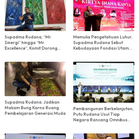
Supadma Rudana, “Mr.
Memulia Pengetahuan Luhur,
Sinergi” hingga “Mr.
Supadma Rudana Sebut
Excellence”, Komit Dorong
Kebudayaan Fondasi Utama
Kemajuan Seni Budaya
Kehidupan Berbangsa dan
Nusantara
Bernegara
Supadma Rudana: Jadikan
Makam Bung Karno Ruang
Pembangunan Berkelanjutan,
Pembelajaran Generasi Muda
Putu Rudana Usul Tiap
Negara Rancang Omnibus
Law Tentang Air