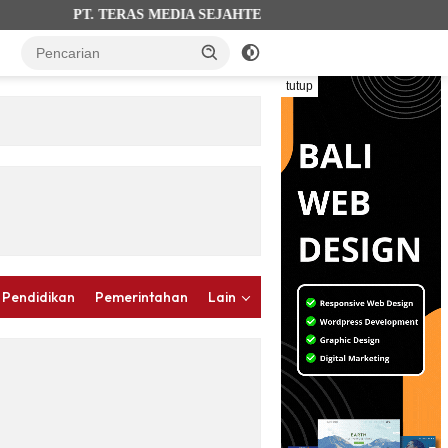
PT. TERAS MEDIA SEJAHTERA (terasbalinews.com). AHU-0012
tutup
 Pendidikan
Pemerintahan
Lain