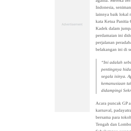
agama. Mereka ber
Indonesia, seniman
lainnya baik lokal 
kata Ketua Paniti
Kadek dalam jumpa
perdamaian ini dido
perjalanan peradab
belakangan ini di 
“Ini adalah se
pentingnya hid
segala isinya. 
kemanusiaan tah
didampingi Sekr
Acara puncak GP ak
karnaval, padayat
bersama para toko
Tengah dan Lombo