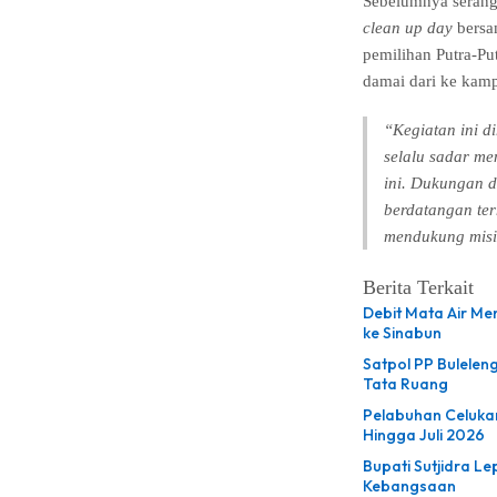
Sebelumnya serangka
clean up day
bersa
pemilihan Putra-P
damai dari ke kam
“Kegiatan ini 
selalu sadar me
ini. Dukungan d
berdatangan ter
mendukung misi
Berita Terkait
Debit Mata Air Men
ke Sinabun
Satpol PP Bulelen
Tata Ruang
Pelabuhan Celuka
Hingga Juli 2026
Bupati Sutjidra L
Kebangsaan