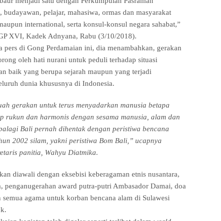
baur menjadi satu dengan Perkumpulan Pasraman
, budayawan, pelajar, mahasiwa, ormas dan masyarakat
maupun international, serta konsul-konsul negara sahabat,”
a GP XVI, Kadek Adnyana, Rabu (3/10/2018).
 pers di Gong Perdamaian ini, dia menambahkan, gerakan
rong oleh hati nurani untuk peduli terhadap situasi
an baik yang berupa sejarah maupun yang terjadi
seluruh dunia khususnya di Indonesia.
buah gerakan untuk terus menyadarkan manusia betapa
up rukun dan harmonis dengan sesama manusia, alam dan
Apalagi Bali pernah dihentak dengan peristiwa bencana
un 2002 silam, yakni peristiwa Bom Bali,” ucapnya
etaris panitia, Wahyu Diatmika.
an diawali dengan eksebisi keberagaman etnis nusantara,
ra, penganugerahan award putra-putri Ambasador Damai, doa
h semua agama untuk korban bencana alam di Sulawesi
k.