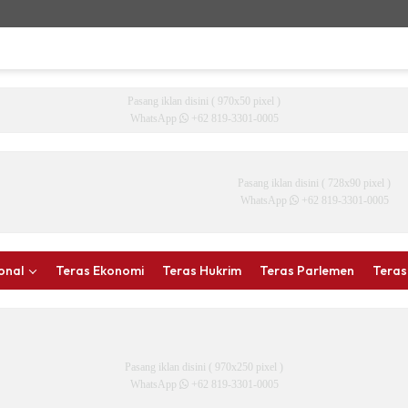
Pasang iklan disini ( 970x50 pixel )
WhatsApp
+62 819-3301-0005
Pasang iklan disini ( 728x90 pixel )
WhatsApp
+62 819-3301-0005
onal
Teras Ekonomi
Teras Hukrim
Teras Parlemen
Teras
Pasang iklan disini ( 970x250 pixel )
WhatsApp
+62 819-3301-0005