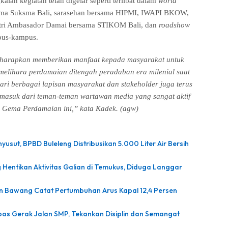
ian kegiatan telah digelar seperti terlibat dalam
world
ma Suksma Bali, sarasehan bersama HIPMI, IWAPI BKOW,
utri Ambasador Damai bersama STIKOM Bali, dan
roadshow
pus-kampus.
diharapkan memberikan manfaat kepada masyarakat untuk
melihara perdamaian ditengah peradaban era milenial saat
ari berbagai lapisan masyarakat dan stakeholder juga terus
masuk dari teman-teman wartawan media yang sangat aktif
 Gema Perdamaian ini,” kata Kadek.
(agw)
yusut, BPBD Buleleng Distribusikan 5.000 Liter Air Bersih
g Hentikan Aktivitas Galian di Temukus, Diduga Langgar
n Bawang Catat Pertumbuhan Arus Kapal 12,4 Persen
epas Gerak Jalan SMP, Tekankan Disiplin dan Semangat