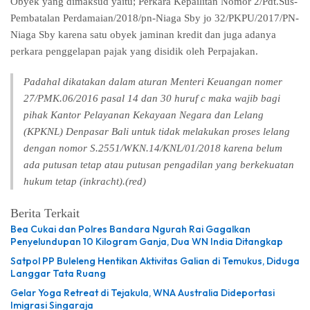
Obyek yang dimaksud yaitu; Perkara Kepailitan Nomor 2/Pdt.Sus-
Pembatalan Perdamaian/2018/pn-Niaga Sby jo 32/PKPU/2017/PN-
Niaga Sby karena satu obyek jaminan kredit dan juga adanya
perkara penggelapan pajak yang disidik oleh Perpajakan.
Padahal dikatakan dalam aturan Menteri Keuangan nomer
27/PMK.06/2016 pasal 14 dan 30 huruf c maka wajib bagi
pihak Kantor Pelayanan Kekayaan Negara dan Lelang
(KPKNL) Denpasar Bali untuk tidak melakukan proses lelang
dengan nomor S.2551/WKN.14/KNL/01/2018 karena belum
ada putusan tetap atau putusan pengadilan yang berkekuatan
hukum tetap (inkracht).(red)
Berita Terkait
Bea Cukai dan Polres Bandara Ngurah Rai Gagalkan
Penyelundupan 10 Kilogram Ganja, Dua WN India Ditangkap
Satpol PP Buleleng Hentikan Aktivitas Galian di Temukus, Diduga
Langgar Tata Ruang
Gelar Yoga Retreat di Tejakula, WNA Australia Dideportasi
Imigrasi Singaraja