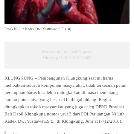
Foto - Ni Luh Kadek Dwi Yustiawati,S.E. (Ist)
Pasang iklan disini ( 468x60 pixel )
WhatsApp
+62 819-3301-0005
KLUNGKUNG – Pembangunan Klungkung saat ini harus
melibatkan seluruh komponen masyarakat, tidak terkecuali peran
perempuan harus bisa lebih ditingkatkan di masa mendatang
karena potensinya yang besar di berbagai bidang. Begitu
diungkapkan tokoh masyarakat yang juga caleg DPRD Provinsi
Bali Dapil Klungkung nomor urut 3 dari PDI Perjuangan Ni Luh
Kadek Dwi Yustiawati,S.E., di Klungkung, Jum’at (7/12/2018).