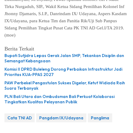
Tirka Nurgaduh, SIP., Wakil Ketua Sidang Pemilihan Kolonel Inf
Jhonny Djamaris, S.I.P., Danrindam IX/ Udayana, Aspers Kasdam
IX/Udayana, para Ketua Tim dan Panitia Rik/Uji Sub Panpus
Sidang Pemilihan Tingkat Pusat Cata PK TNI AD Gel.I/TA 2019.
(moe)
Berita Terkait
Bupati Sutjidra Lepas Gerak Jalan SMP, Tekankan Disiplin dan
Semangat Kebangsaan
Komisi II DPRD Buleleng Dorong Perbaikan Infrastruktur Jadi
Prioritas KUA-PPAS 2027
PAW Perbekel Pengastulan Sukses Digelar, Ketut Widiada Raih
Suara Terbanyak
PLN Bali Utara dan Ombudsman Bali Perkuat Kolaborasi
Tingkatkan Kualitas Pelayanan Publik
Cata TNI AD
Pangdam IX/Udayana
Panglima