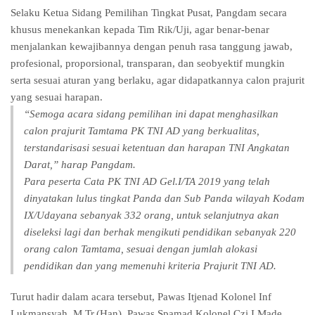
Selaku Ketua Sidang Pemilihan Tingkat Pusat, Pangdam secara
khusus menekankan kepada Tim Rik/Uji, agar benar-benar
menjalankan kewajibannya dengan penuh rasa tanggung jawab,
profesional, proporsional, transparan, dan seobyektif mungkin
serta sesuai aturan yang berlaku, agar didapatkannya calon prajurit
yang sesuai harapan.
“Semoga acara sidang pemilihan ini dapat menghasilkan
calon prajurit Tamtama PK TNI AD yang berkualitas,
terstandarisasi sesuai ketentuan dan harapan TNI Angkatan
Darat,” harap Pangdam.
Para peserta Cata PK TNI AD Gel.I/TA 2019 yang telah
dinyatakan lulus tingkat Panda dan Sub Panda wilayah Kodam
IX/Udayana sebanyak 332 orang, untuk selanjutnya akan
diseleksi lagi dan berhak mengikuti pendidikan sebanyak 220
orang calon Tamtama, sesuai dengan jumlah alokasi
pendidikan dan yang memenuhi kriteria Prajurit TNI AD.
Turut hadir dalam acara tersebut, Pawas Itjenad Kolonel Inf
Lukmansyah, M.Tr.(Han), Pawas Spamad Kolonel Czi I Made