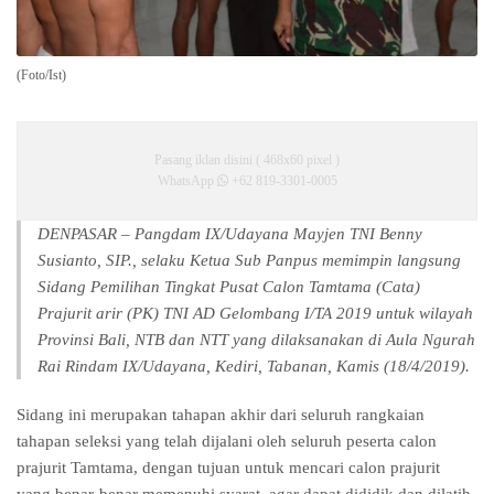
(Foto/Ist)
Pasang iklan disini ( 468x60 pixel )
WhatsApp
+62 819-3301-0005
DENPASAR – Pangdam IX/Udayana Mayjen TNI Benny
Susianto, SIP., selaku Ketua Sub Panpus memimpin langsung
Sidang Pemilihan Tingkat Pusat Calon Tamtama (Cata)
Prajurit arir (PK) TNI AD Gelombang I/TA 2019 untuk wilayah
Provinsi Bali, NTB dan NTT yang dilaksanakan di Aula Ngurah
Rai Rindam IX/Udayana, Kediri, Tabanan, Kamis (18/4/2019).
Sidang ini merupakan tahapan akhir dari seluruh rangkaian
tahapan seleksi yang telah dijalani oleh seluruh peserta calon
prajurit Tamtama, dengan tujuan untuk mencari calon prajurit
yang benar-benar memenuhi syarat, agar dapat dididik dan dilatih