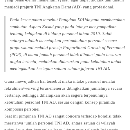
menjadi prajurit TNI Angkatan Darat (AD) yang profesional.
Pada kesempatan tersebut Pangdam IX/Udayana membacakan
sambutan Aspers Kasad yang pada intinya menyampaikan
tentang kebijakan di bidang personel tahun 2019. Salah
satunya adalah menetapkan pertumbuhan personel secara
proporsional melalui prinsip Proportional Growth of Personnel
(PGP), di mana jumlah personel tidak dibatasi pada besaran
angka tertentu, melainkan didasarkan pada kebutuhan untuk
meningkatkan kesiapan satuan-satuan jajaran TNI AD.
Guna mewujudkan hal tersebut maka intake personel melalui
rekrutmen/werving terus-menerus ditingkatkan jumlahnya secara
bertahap, sehingga diharapkan akan segera terpenuhinya
kebutuhan personel TNI AD, sesuai dengan konsep piramida
komposisi personel.
Saat ini pimpinan TNI AD sangat concern terhadap kondisi tidak
meratanya jumlah personel TNI AD, antara satuan di wilayah
pulau Jawa dan luar pulau Jawa, khususnya wilayah Indonesia