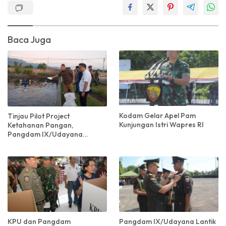
Baca Juga
Kodam Gelar Apel Pam
Tinjau Pilot Project
Kunjungan Istri Wapres RI
Ketahanan Pangan,
Pangdam IX/Udayana
Kunjungi Keramba Tancap di
Buleleng
KPU dan Pangdam
Pangdam IX/Udayana Lantik