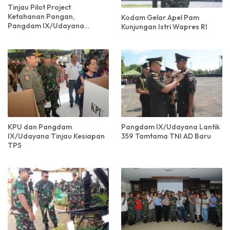
Tinjau Pilot Project
Ketahanan Pangan,
Kodam Gelar Apel Pam
Pangdam IX/Udayana
Kunjungan Istri Wapres RI
Kunjungi Keramba Tancap di
Buleleng
KPU dan Pangdam
Pangdam IX/Udayana Lantik
IX/Udayana Tinjau Kesiapan
359 Tamtama TNI AD Baru
TPS