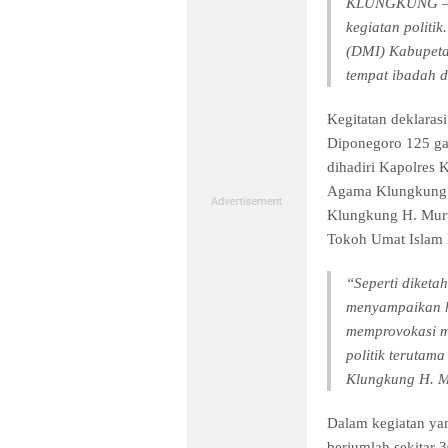
KLUNGKUNG – Te
kegiatan politi
(DMI) Kabupetan
tempat ibadah 
Kegitatan deklaras
Diponegoro 125 ga
dihadiri Kapolres
Agama Klungkung 
Klungkung H. Murt
Tokoh Umat Islam
“Seperti diket
menyampaikan h
memprovokasi m
politik terutam
Klungkung H. M
Dalam kegiatan ya
berjumlah sekitar 