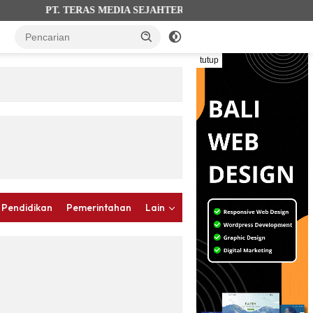
PT. TERAS MEDIA SEJAHTERA (terasbalinews.com). AHU-0012026.A
tutup
 Pendidikan
Pemerintahan
Lain