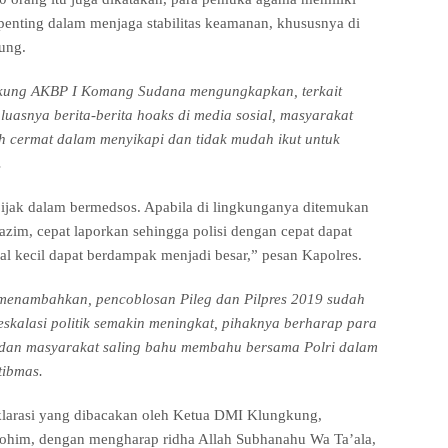
penting dalam menjaga stabilitas keamanan, khususnya di
ung.
kung AKBP I Komang Sudana mengungkapkan, terkait
luasnya berita-berita hoaks di media sosial, masyarakat
h cermat dalam menyikapi dan tidak mudah ikut untuk
.
ijak dalam bermedsos. Apabila di lingkunganya ditemukan
lazim, cepat laporkan sehingga polisi dengan cepat dapat
al kecil dapat berdampak menjadi besar,” pesan Kapolres.
nambahkan, pencoblosan Pileg dan Pilpres 2019 sudah
eskalasi politik semakin meningkat, pihaknya berharap para
an masyarakat saling bahu membahu bersama Polri dalam
tibmas.
klarasi yang dibacakan oleh Ketua DMI Klungkung,
rohim, dengan mengharap ridha Allah Subhanahu Wa Ta’ala,