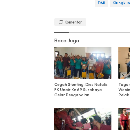
DMI
Klungku
Komentar
Baca Juga
Cegah Stunting, Dies Natalis
Togar
FK Unair Ke 69 Surabaya
Webin
Gelar Pengabdian
Pelab
Masyarakat di Desa Suana,
Klung
Nusa Penida