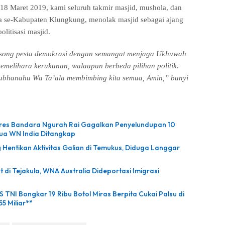
n 18 Maret 2019, kami seluruh takmir masjid, mushola, dan
a se-Kabupaten Klungkung, menolak masjid sebagai ajang
politisasi masjid.
gsong pesta demokrasi dengan semangat menjaga Ukhuwah
emelihara kerukunan, walaupun berbeda pilihan politik.
ubhanahu Wa Ta’ala membimbing kita semua, Amin,” bunyi
lres Bandara Ngurah Rai Gagalkan Penyelundupan 10
Dua WN India Ditangkap
g Hentikan Aktivitas Galian di Temukus, Diduga Langgar
 di Tejakula, WNA Australia Dideportasi Imigrasi
 TNI Bongkar 19 Ribu Botol Miras Berpita Cukai Palsu di
55 Miliar**