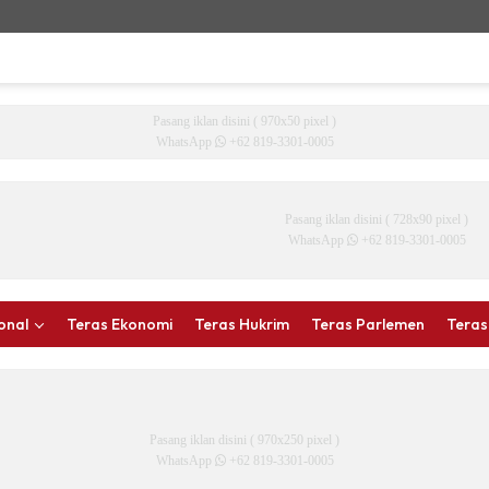
Pasang iklan disini ( 970x50 pixel )
WhatsApp
+62 819-3301-0005
Pasang iklan disini ( 728x90 pixel )
WhatsApp
+62 819-3301-0005
onal
Teras Ekonomi
Teras Hukrim
Teras Parlemen
Teras
Pasang iklan disini ( 970x250 pixel )
WhatsApp
+62 819-3301-0005