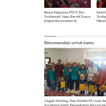
Bawa Kejayaan PDI P, Dwi
Ketut 
Yustiawati Sapu Bersih Suara
Yustia
Empat Kecamatan di
Hibah 
Klungkung
Pasta
Rekomendasi untuk kamu
Cegah Stunting, Dies Natalis FK Unair K
Surabaya Gelar Pengabdian Masyaraka