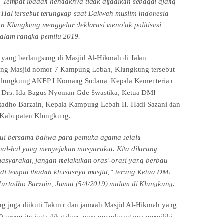
mpat ibadah hendaknya tidak dijadikan sebagai ajang
k. Hal tersebut terungkap saat Dakwah muslim Indonesia
 Klungkung menggelar deklarasi menolak politisasi
dalam rangka pemilu 2019.
i yang berlangsung di Masjid Al-Hikmah di Jalan
ng Masjid nomor 7 Kampung Lebah, Klungkung tersebut
 Klungkung AKBP I Komang Sudana, Kepala Kementerian
Drs. Ida Bagus Nyoman Gde Swastika, Ketua DMI
adho Barzain, Kepala Kampung Lebah H. Hadi Sazani dan
 Kabupaten Klungkung.
ahui bersama bahwa para pemuka agama selalu
al-hal yang menyejukan masyarakat. Kita dilarang
asyarakat, jangan melakukan orasi-orasi yang berbau
a di tempat ibadah khususnya masjid,” terang Ketua DMI
urtadho Barzain, Jumat (5/4/2019) malam di Klungkung.
ng juga diikuti Takmir dan jamaah Masjid Al-Hikmah yang
30 orang itu juga dikatakan, para pemuka agama memiliki