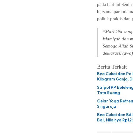
pada hari ini Seni
bersama para ulam
politik praktis dan 
“Mari kita son
islamiyah dan m
Semoga Allah S
deklarasi. (awd)
Berita Terkait
Bea Cukai dan Po
Kilogram Ganja, 
Satpol PP Bulelen
Tata Ruang
Gelar Yoga Retreat
Singaraja
Bea Cukai dan BAIS
Bali, Nilainya Rp12,