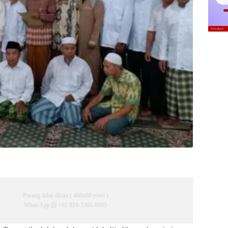
Pasang iklan disini ( 468x60 pixel )
WhatsApp
+62 819-3301-0005