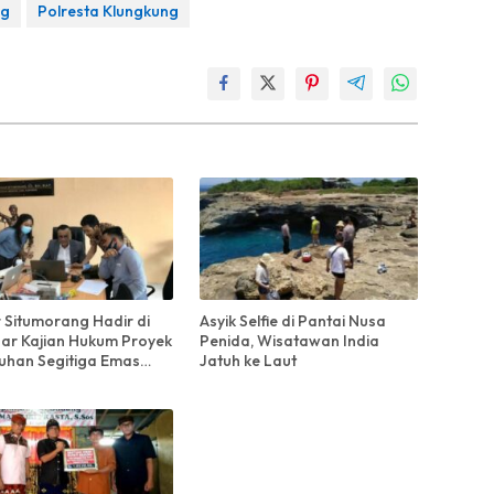
ng
Polresta Klungkung
 Situmorang Hadir di
Asyik Selfie di Pantai Nusa
ar Kajian Hukum Proyek
Penida, Wisatawan India
uhan Segitiga Emas
Jatuh ke Laut
kung