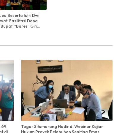
Leo Beserta Istri Dwi
wati Fasilitasi Dana
Bupati “Bares” Giri
e 69
Togar Situmorang Hadir di Webinar Kajian
t di
Hukum Proyek Pelabuhan Segitiga Emas