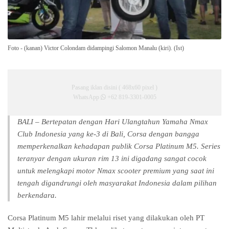
Foto - (kanan) Victor Colondam didampingi Salomon Manalu (kiri). (Ist)
Pasang iklan disini ( 468x60 pixel )
WhatsApp
+62 819-3301-0005
BALI – Bertepatan dengan Hari Ulangtahun Yamaha Nmax
Club Indonesia yang ke-3 di Bali, Corsa dengan bangga
memperkenalkan kehadapan publik Corsa Platinum M5. Series
teranyar dengan ukuran rim 13 ini digadang sangat cocok
untuk melengkapi motor Nmax scooter premium yang saat ini
tengah digandrungi oleh masyarakat Indonesia dalam pilihan
berkendara.
Corsa Platinum M5 lahir melalui riset yang dilakukan oleh PT