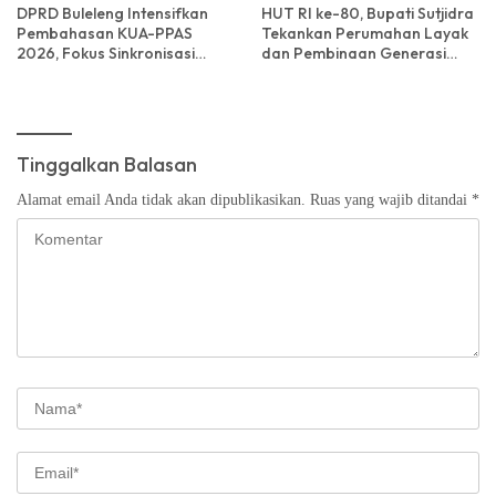
DPRD Buleleng Intensifkan
HUT RI ke-80, Bupati Sutjidra
Pembahasan KUA-PPAS
Tekankan Perumahan Layak
2026, Fokus Sinkronisasi
dan Pembinaan Generasi
Program dan Kebutuhan
Muda
Masyarakat
Tinggalkan Balasan
Alamat email Anda tidak akan dipublikasikan.
Ruas yang wajib ditandai
*