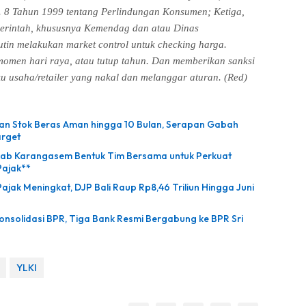
 8 Tahun 1999 tentang Perlindungan Konsumen; Ketiga,
erintah, khususnya Kemendag dan atau Dinas
tin melakukan market control untuk checking harga.
omen hari raya, atau tutup tahun. Dan memberikan sanksi
ku usaha/retailer yang nakal dan melanggar aturan. (Red)
kan Stok Beras Aman hingga 10 Bulan, Serapan Gabah
arget
kab Karangasem Bentuk Tim Bersama untuk Perkuat
Pajak**
ajak Meningkat, DJP Bali Raup Rp8,46 Triliun Hingga Juni
onsolidasi BPR, Tiga Bank Resmi Bergabung ke BPR Sri
YLKI