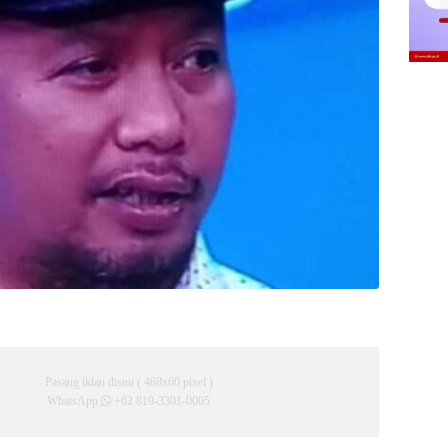
Pasang iklan disini ( 468x60 pixel )
WhatsApp
+62 819-3301-0005