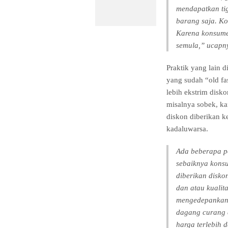
mendapatkan tig
barang saja. Ko
Karena konsume
semula,” ucapn
Praktik yang lain d
yang sudah “old f
lebih ekstrim disko
misalnya sobek, ka
diskon diberikan 
kadaluwarsa.
Ada beberapa po
sebaiknya konsu
diberikan disko
dan atau kualit
mengedepankan 
dagang curang 
harga terlebih 