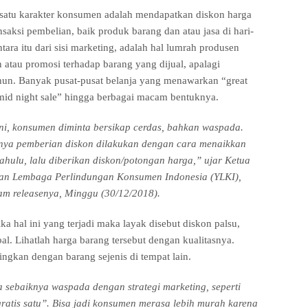
atu karakter konsumen adalah mendapatkan diskon harga
saksi pembelian, baik produk barang dan atau jasa di hari-
ntara itu dari sisi marketing, adalah hal lumrah produsen
atau promosi terhadap barang yang dijual, apalagi
hun. Banyak pusat-pusat belanja yang menawarkan “great
 “mid night sale” hingga berbagai macam bentuknya.
ni, konsumen diminta bersikap cerdas, bahkan waspada.
mnya pemberian diskon dilakukan dengan cara menaikkan
dahulu, lalu diberikan diskon/potongan harga,” ujar Ketua
an Lembaga Perlindungan Konsumen Indonesia (YLKI),
am releasenya, Minggu (30/12/2018).
ka hal ini yang terjadi maka layak disebut diskon palsu,
bal. Lihatlah harga barang tersebut dengan kualitasnya.
ingkan dengan barang sejenis di tempat lain.
sebaiknya waspada dengan strategi marketing, seperti
ratis satu”. Bisa jadi konsumen merasa lebih murah karena