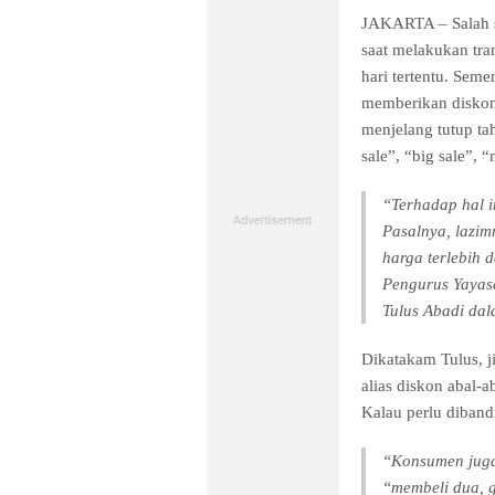
JAKARTA – Salah s
saat melakukan tran
hari tertentu. Seme
memberikan diskon 
menjelang tutup ta
sale”, “big sale”,
“Terhadap hal i
Pasalnya, lazi
harga terlebih 
Pengurus Yayas
Tulus Abadi dal
Dikatakam Tulus, ji
alias diskon abal-a
Kalau perlu diband
“Konsumen juga 
“membeli dua, g