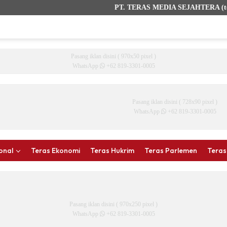
PT. TERAS MEDIA SEJAHTERA (terasbali
Pasang iklan disini ( 970x50 pixel )
WhatsApp
+62 819-3301-0005
Pasang iklan disini ( 728x90 pixel )
WhatsApp
+62 819-3301-0005
onal
Teras Ekonomi
Teras Hukrim
Teras Parlemen
Teras
Pasang iklan disini ( 970x250 pixel )
WhatsApp
+62 819-3301-0005