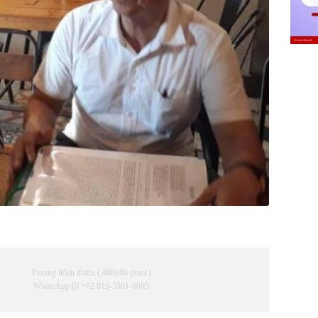
Pasang iklan disini ( 468x60 pixel )
WhatsApp
+62 819-3301-0005