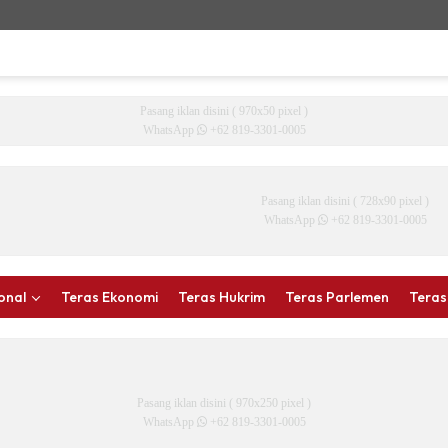
Pasang iklan disini ( 970x50 pixel )
WhatsApp
+62 819-3301-0005
Pasang iklan disini ( 728x90 pixel )
WhatsApp
+62 819-3301-0005
onal
Teras Ekonomi
Teras Hukrim
Teras Parlemen
Teras
Pasang iklan disini ( 970x250 pixel )
WhatsApp
+62 819-3301-0005