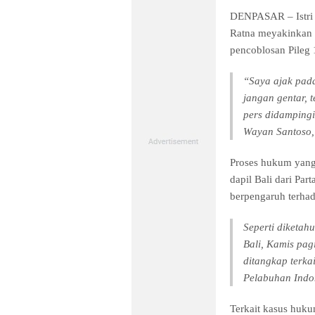
DENPASAR – Istri A
Ratna meyakinkan p
pencoblosan Pileg 
“Saya ajak pad
jangan gentar, 
pers didampingi
Wayan Santoso, 
Proses hukum yang
dapil Bali dari Par
berpengaruh terhad
Seperti diketah
Bali, Kamis pag
ditangkap terka
Pelabuhan Indon
Terkait kasus huk