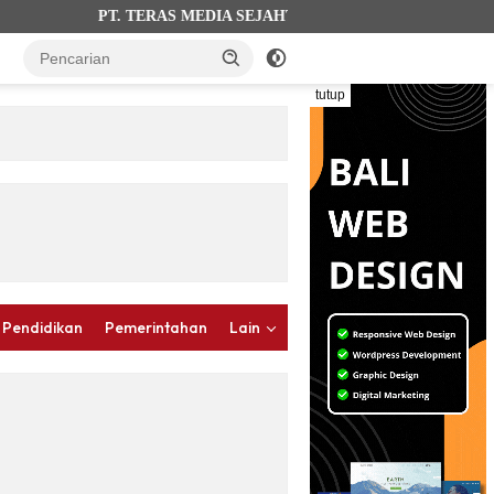
PT. TERAS MEDIA SEJAHTERA (terasbalinews.com). AHU-0012
tutup
 Pendidikan
Pemerintahan
Lain