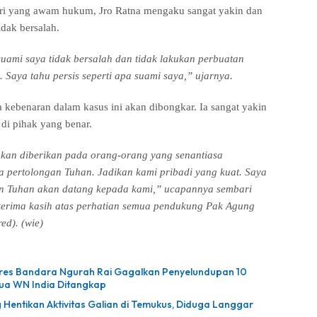
stri yang awam hukum, Jro Ratna mengaku sangat yakin dan
idak bersalah.
uami saya tidak bersalah dan tidak lakukan perbuatan
Saya tahu persis seperti apa suami saya,” ujarnya.
a kebenaran dalam kasus ini akan dibongkar. Ia sangat yakin
di pihak yang benar.
an diberikan pada orang-orang yang senantiasa
 pertolongan Tuhan. Jadikan kami pribadi yang kuat. Saya
an Tuhan akan datang kepada kami,” ucapannya sembari
erima kasih atas perhatian semua pendukung Pak Agung
red). (wie)
lres Bandara Ngurah Rai Gagalkan Penyelundupan 10
Dua WN India Ditangkap
g Hentikan Aktivitas Galian di Temukus, Diduga Langgar