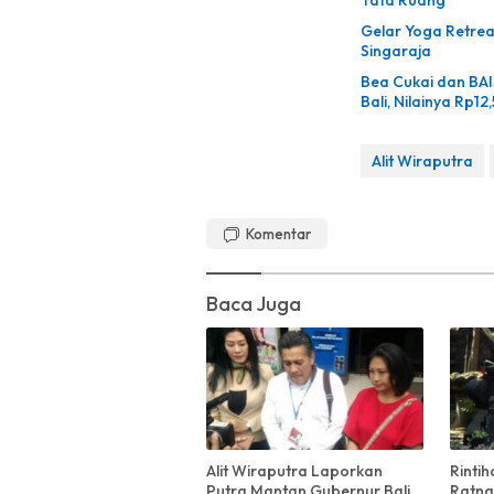
Tata Ruang
Gelar Yoga Retreat
Singaraja
Bea Cukai dan BAIS
Bali, Nilainya Rp12,
Alit Wiraputra
Komentar
Baca Juga
Alit Wiraputra Laporkan
Rinti
Putra Mantan Gubernur Bali
Ratna,