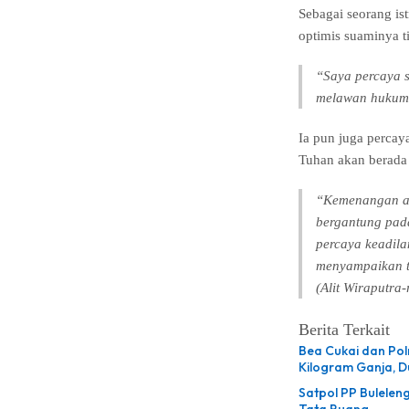
Sebagai seorang i
optimis suaminya t
“Saya percaya s
melawan hukum. 
Ia pun juga percay
Tuhan akan berada 
“Kemenangan ak
bergantung pada
percaya keadil
menyampaikan t
(Alit Wiraputra-
Berita Terkait
Bea Cukai dan Po
Kilogram Ganja, 
Satpol PP Bulelen