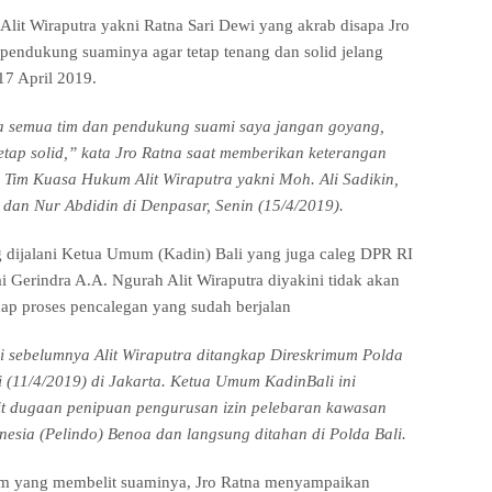
lit Wiraputra yakni Ratna Sari Dewi yang akrab disapa Jro
endukung suaminya agar tetap tenang dan solid jelang
17 April 2019.
a semua tim dan pendukung suami saya jangan goyang,
tetap solid,” kata Jro Ratna saat memberikan keterangan
 Tim Kuasa Hukum Alit Wiraputra yakni Moh. Ali Sadikin,
dan Nur Abdidin di Denpasar, Senin (15/4/2019).
 dijalani Ketua Umum (Kadin) Bali yang juga caleg DPR RI
tai Gerindra A.A. Ngurah Alit Wiraputra diyakini tidak akan
ap proses pencalegan yang sudah berjalan
ui sebelumnya Alit Wiraputra ditangkap Direskrimum Polda
i (11/4/2019) di Jakarta. Ketua Umum KadinBali ini
it dugaan penipuan pengurusan izin pelebaran kawasan
esia (Pelindo) Benoa dan langsung ditahan di Polda Bali.
um yang membelit suaminya, Jro Ratna menyampaikan