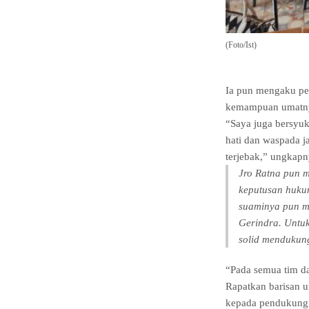
(Foto/Ist)
Ia pun mengaku per
kemampuan umatnya.
“Saya juga bersyuk
hati dan waspada j
terjebak,” ungkapn
Jro Ratna pun m
keputusan hukum
suaminya pun ma
Gerindra. Untuk
solid mendukun
“Pada semua tim da
Rapatkan barisan u
kepada pendukung 