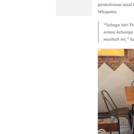
permohonan maaf k
Wiraputra.
“Sebaga istri P
semua keluarga
musibah ini,” k