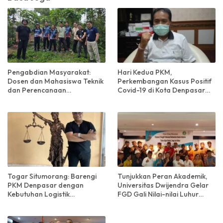
Pengabdian Masyarakat:
Hari Kedua PKM,
Dosen dan Mahasiswa Teknik
Perkembangan Kasus Positif
dan Perencanaan
Covid-19 di Kota Denpasar
Warmadewa Luncurkan
Melandai
TIRTA di Desa Pempatan,
Karangasem, Bali
Togar Situmorang: Barengi
Tunjukkan Peran Akademik,
PKM Denpasar dengan
Universitas Dwijendra Gelar
Kebutuhan Logistik
FGD Gali Nilai-nilai Luhur
Masyarakat
Hindu