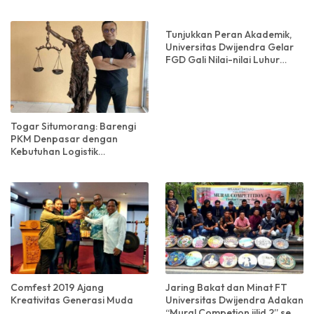
Melandai
Tunjukkan Peran Akademik,
Universitas Dwijendra Gelar
FGD Gali Nilai-nilai Luhur
Hindu
Togar Situmorang: Barengi
PKM Denpasar dengan
Kebutuhan Logistik
Masyarakat
Comfest 2019 Ajang
Jaring Bakat dan Minat FT
Kreativitas Generasi Muda
Universitas Dwijendra Adakan
“Mural Competion jilid 2” se