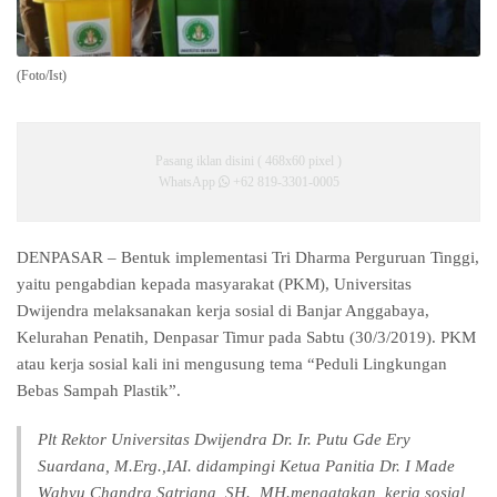
(Foto/Ist)
Pasang iklan disini ( 468x60 pixel )
WhatsApp
+62 819-3301-0005
DENPASAR – Bentuk implementasi Tri Dharma Perguruan Tinggi,
yaitu pengabdian kepada masyarakat (PKM), Universitas
Dwijendra melaksanakan kerja sosial di Banjar Anggabaya,
Kelurahan Penatih, Denpasar Timur pada Sabtu (30/3/2019). PKM
atau kerja sosial kali ini mengusung tema “Peduli Lingkungan
Bebas Sampah Plastik”.
Plt Rektor Universitas Dwijendra Dr. Ir. Putu Gde Ery
Suardana, M.Erg.,IAI. didampingi Ketua Panitia Dr. I Made
Wahyu Chandra Satriana, SH., MH.mengatakan, kerja sosial