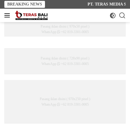
Langsung
BREAKING NEWS
PT. TERAS MEDIA SEJAHT
ke
konten
Pasang iklan disini ( 970x50 pixel )
WhatsApp
+62 819-3301-0005
Pasang iklan disini ( 728x90 pixel )
WhatsApp
+62 819-3301-0005
Pasang iklan disini ( 970x250 pixel )
WhatsApp
+62 819-3301-0005