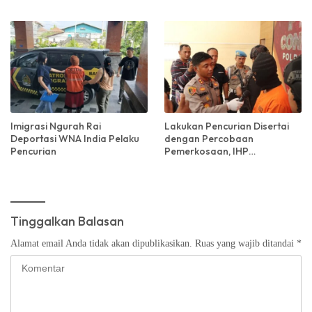
Senilai Rp 33 Juta!
Kebutuhan Sehari-hari
Imigrasi Ngurah Rai
Lakukan Pencurian Disertai
Deportasi WNA India Pelaku
dengan Percobaan
Pencurian
Pemerkosaan, IHP
Diamankan Polres Jembrana
Tinggalkan Balasan
Alamat email Anda tidak akan dipublikasikan.
Ruas yang wajib ditandai
*