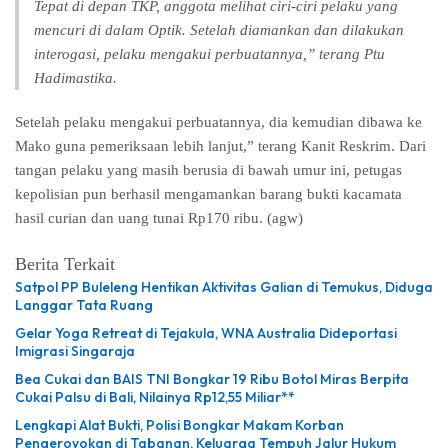
Tepat di depan TKP, anggota melihat ciri-ciri pelaku yang
mencuri di dalam Optik. Setelah diamankan dan dilakukan
interogasi, pelaku mengakui perbuatannya,” terang Ptu
Hadimastika.
Setelah pelaku mengakui perbuatannya, dia kemudian dibawa ke
Mako guna pemeriksaan lebih lanjut,” terang Kanit Reskrim. Dari
tangan pelaku yang masih berusia di bawah umur ini, petugas
kepolisian pun berhasil mengamankan barang bukti kacamata
hasil curian dan uang tunai Rp170 ribu.
(agw)
Berita Terkait
Satpol PP Buleleng Hentikan Aktivitas Galian di Temukus, Diduga
Langgar Tata Ruang
Gelar Yoga Retreat di Tejakula, WNA Australia Dideportasi
Imigrasi Singaraja
Bea Cukai dan BAIS TNI Bongkar 19 Ribu Botol Miras Berpita
Cukai Palsu di Bali, Nilainya Rp12,55 Miliar**
Lengkapi Alat Bukti, Polisi Bongkar Makam Korban
Pengeroyokan di Tabanan, Keluarga Tempuh Jalur Hukum