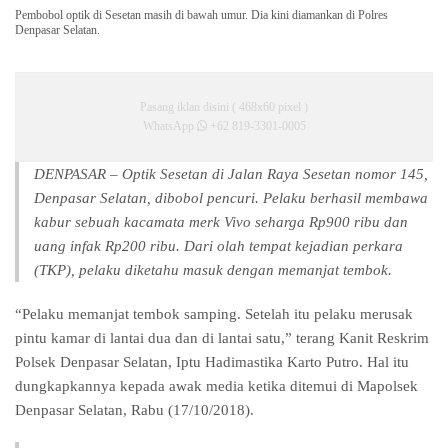
Pembobol optik di Sesetan masih di bawah umur. Dia kini diamankan di Polres
Denpasar Selatan.
Pasang iklan disini ( 468x60 pixel )
WhatsApp
+62 819-3301-0005
DENPASAR –
Optik Sesetan di Jalan Raya Sesetan nomor 145,
Denpasar Selatan, dibobol pencuri. Pelaku berhasil membawa
kabur sebuah kacamata merk Vivo seharga Rp900 ribu dan
uang infak Rp200 ribu. Dari olah tempat kejadian perkara
(TKP), pelaku diketahu masuk dengan memanjat tembok.
“Pelaku memanjat tembok samping. Setelah itu pelaku merusak
pintu kamar di lantai dua dan di lantai satu,” terang Kanit Reskrim
Polsek Denpasar Selatan, Iptu Hadimastika Karto Putro. Hal itu
dungkapkannya kepada awak media ketika ditemui di Mapolsek
Denpasar Selatan, Rabu (17/10/2018).