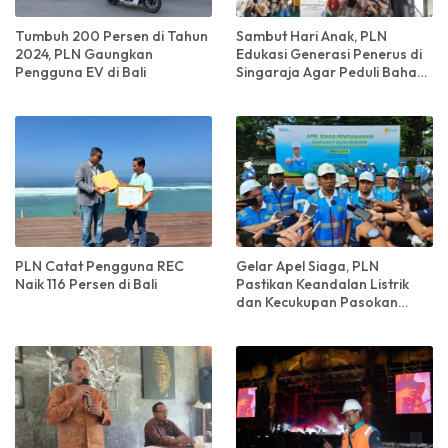
Tumbuh 200 Persen di Tahun
Sambut Hari Anak, PLN
2024, PLN Gaungkan
Edukasi Generasi Penerus di
Pengguna EV di Bali
Singaraja Agar Peduli Bahaya
Listrik Sejak Dini
PLN Catat Pengguna REC
Gelar Apel Siaga, PLN
Naik 116 Persen di Bali
Pastikan Keandalan Listrik
dan Kecukupan Pasokan
Selama Liburan Idul Fitri di
Bali