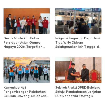
Tahapan Demokrasi
Prioritas
Desak Made Rita Fokus
Imigrasi Singaraja Deportasi
Persiapan Asian Games
Tiga WNA Diduga
Nagoya 2026, Targetkan
Salahgunakan Izin Tinggal di
Prestasi Terbaik untuk
Bali
Indonesia
Kemenhub Kaji
Seluruh Fraksi DPRD Buleleng
Pengembangan Pelabuhan
Setujui Pembahasan Lanjutan
Celukan Bawang, Disiapkan
Dua Ranperda Strategis
Jadi Alternatif
Penyeberangan Bali–Jawa