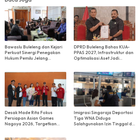
Bawaslu Buleleng dan Kejari
DPRD Buleleng Bahas KUA-
Perkuat Sinergi Penegakan
PPAS 2027, Infrastruktur dan
Hukum Pemilu Jelang
Optimalisasi Aset Jadi
Tahapan Demokrasi
Prioritas
Desak Made Rita Fokus
Imigrasi Singaraja Deportasi
Persiapan Asian Games
Tiga WNA Diduga
Nagoya 2026, Targetkan
Salahgunakan Izin Tinggal di
Prestasi Terbaik untuk
Bali
Indonesia